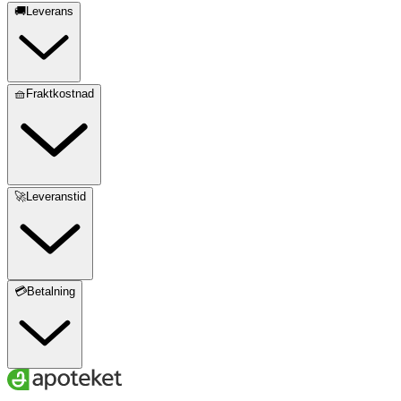
🚚Leverans
🧺Fraktkostnad
🚀Leveranstid
💳Betalning