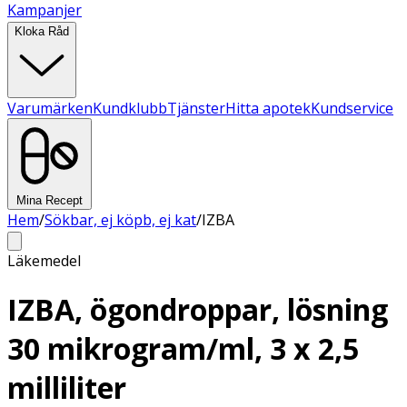
Kampanjer
Kloka Råd
Varumärken
Kundklubb
Tjänster
Hitta apotek
Kundservice
Mina Recept
Hem
/
Sökbar, ej köpb, ej kat
/
IZBA
Läkemedel
IZBA, ögondroppar, lösning
30 mikrogram/ml, 3 x 2,5
milliliter