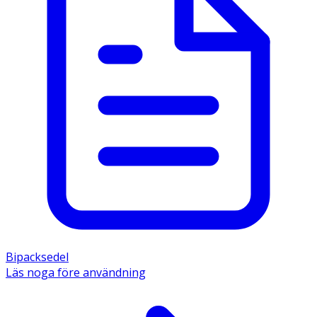
Bipacksedel
Läs noga före användning