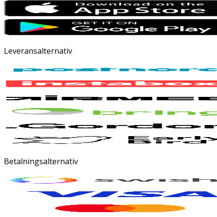
Leveransalternativ
Betalningsalternativ