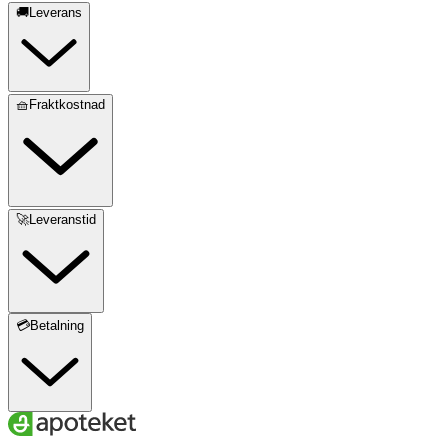
🚚Leverans
🧺Fraktkostnad
🚀Leveranstid
💳Betalning