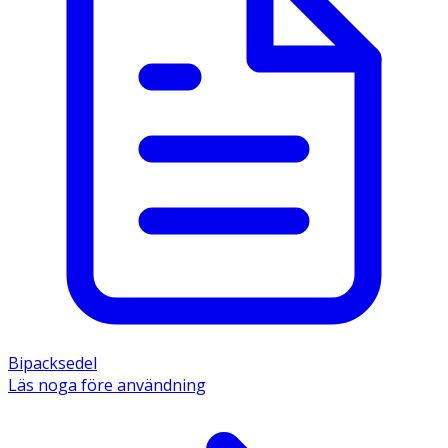
Bipacksedel
Läs noga före användning