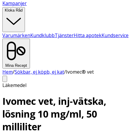
Kampanjer
Kloka Råd
Varumärken
Kundklubb
Tjänster
Hitta apotek
Kundservice
Mina Recept
Hem
/
Sökbar, ej köpb, ej kat
/
Ivomec® vet
Läkemedel
Ivomec vet, inj-vätska,
lösning 10 mg/ml, 50
milliliter