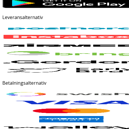
Leveransalternativ
Betalningsalternativ