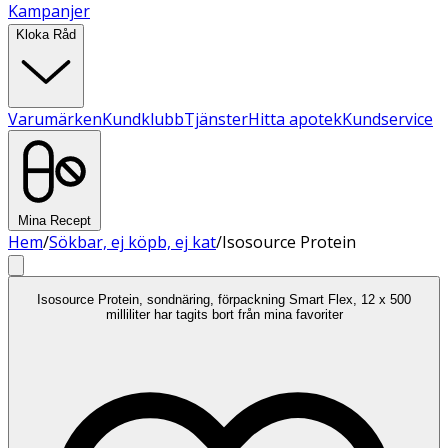
Kampanjer
Kloka Råd
Varumärken
Kundklubb
Tjänster
Hitta apotek
Kundservice
Mina Recept
Hem
/
Sökbar, ej köpb, ej kat
/
Isosource Protein
Isosource Protein, sondnäring, förpackning Smart Flex, 12 x 500
milliliter har tagits bort från mina favoriter