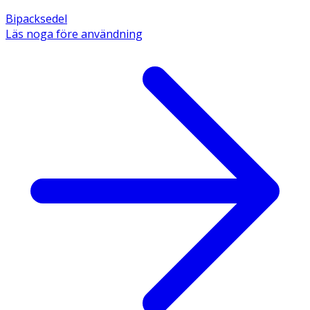
Bipacksedel
Läs noga före användning