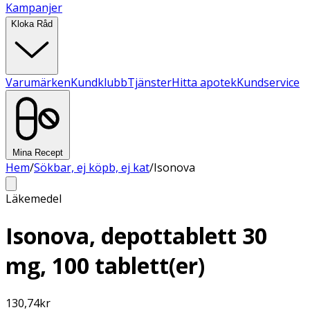
Kampanjer
Kloka Råd
Varumärken
Kundklubb
Tjänster
Hitta apotek
Kundservice
Mina Recept
Hem
/
Sökbar, ej köpb, ej kat
/
Isonova
Läkemedel
Isonova, depottablett 30
mg, 100 tablett(er)
130,74
kr