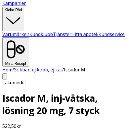
Kampanjer
Kloka Råd
Varumärken
Kundklubb
Tjänster
Hitta apotek
Kundservice
Mina Recept
Hem
/
Sökbar, ej köpb, ej kat
/
Iscador M
Läkemedel
Iscador M, inj-vätska,
lösning 20 mg, 7 styck
522,50
kr