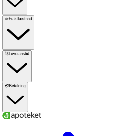
🧺Fraktkostnad
🚀Leveranstid
💳Betalning