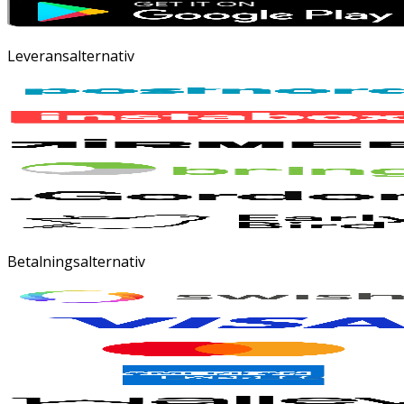
Leveransalternativ
Betalningsalternativ