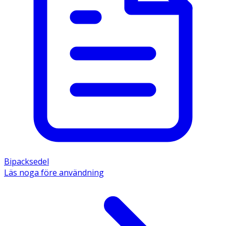
Bipacksedel
Läs noga före användning