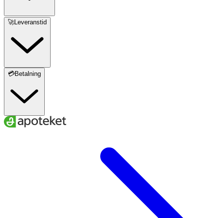
🚀Leveranstid
💳Betalning