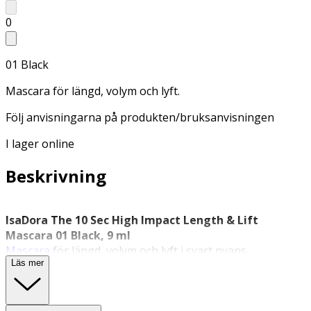
0
01 Black
Mascara för längd, volym och lyft.
Följ anvisningarna på produkten/bruksanvisningen
I lager online
Beskrivning
IsaDora The 10 Sec High Impact Length & Lift
Mascara 01 Black, 9 ml
Mascara
för längd, volym och lyft i svart nyans.
Läs mer
IsaDora
The 10 Sec High Impact Length & Lift Mascara 01
Black är en mascara som kombinerar en flexibel, krämig
formula med en innovativ borste för att ge fransarna