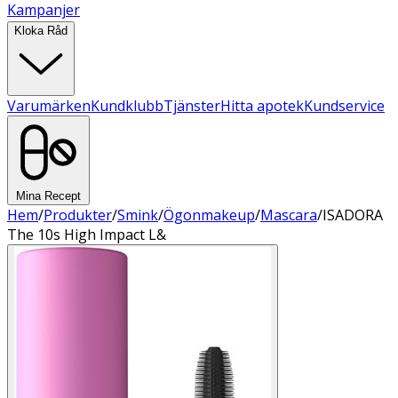
Kampanjer
Kloka Råd
Varumärken
Kundklubb
Tjänster
Hitta apotek
Kundservice
Mina Recept
Hem
/
Produkter
/
Smink
/
Ögonmakeup
/
Mascara
/
ISADORA
The 10s High Impact L&