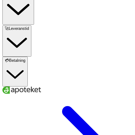
🚀Leveranstid
💳Betalning