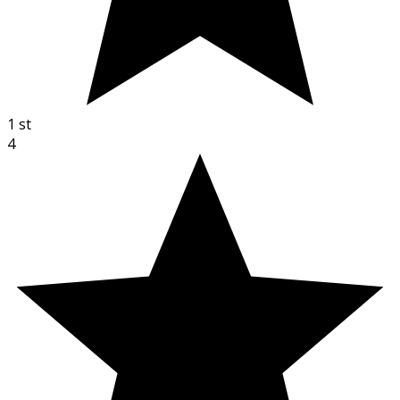
1
st
4