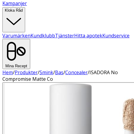
Kampanjer
Kloka Råd
Varumärken
Kundklubb
Tjänster
Hitta apotek
Kundservice
Mina Recept
Hem
/
Produkter
/
Smink
/
Bas
/
Concealer
/
ISADORA No
Compromise Matte Co