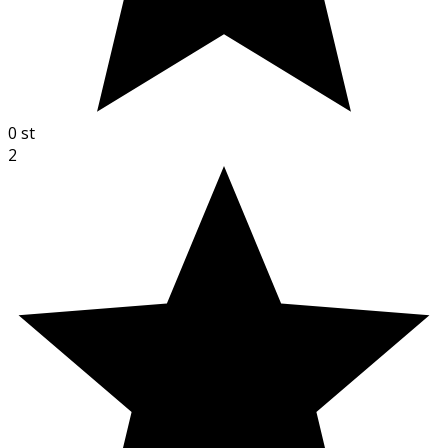
0
st
2