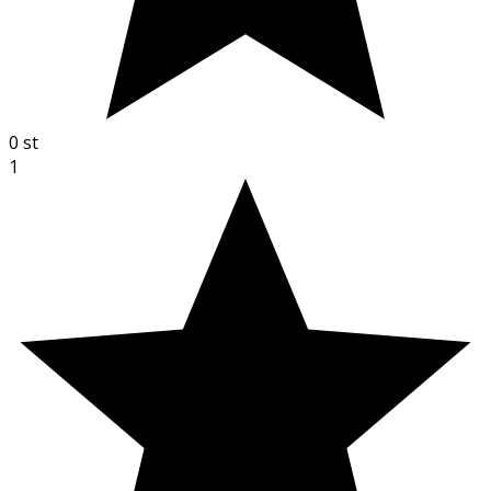
0
st
1