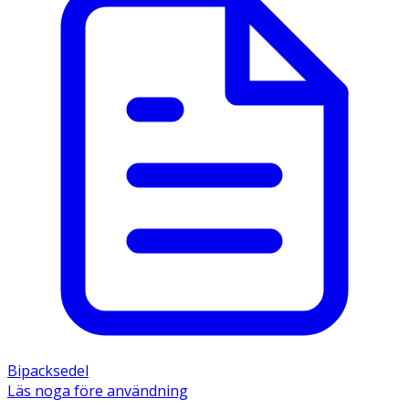
Bipacksedel
Läs noga före användning