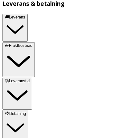
Leverans & betalning
🚚Leverans
🧺Fraktkostnad
🚀Leveranstid
💳Betalning