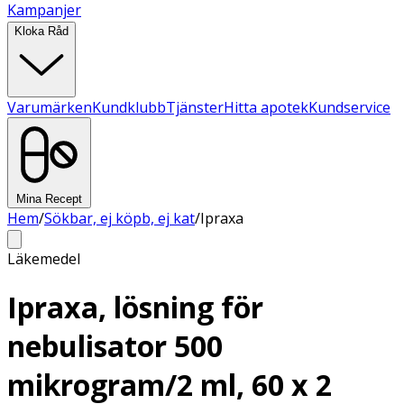
Kampanjer
Kloka Råd
Varumärken
Kundklubb
Tjänster
Hitta apotek
Kundservice
Mina Recept
Hem
/
Sökbar, ej köpb, ej kat
/
Ipraxa
Läkemedel
Ipraxa, lösning för
nebulisator 500
mikrogram/2 ml, 60 x 2