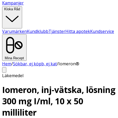
Kampanjer
Kloka Råd
Varumärken
Kundklubb
Tjänster
Hitta apotek
Kundservice
Mina Recept
Hem
/
Sökbar, ej köpb, ej kat
/
Iomeron®
Läkemedel
Iomeron, inj-vätska, lösning
300 mg I/ml, 10 x 50
milliliter