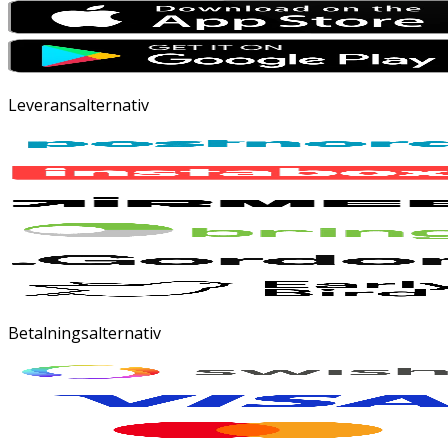
Leveransalternativ
Betalningsalternativ