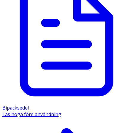
Bipacksedel
Läs noga före användning