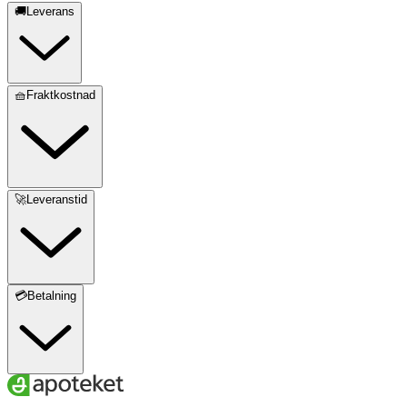
🚚Leverans
🧺Fraktkostnad
🚀Leveranstid
💳Betalning