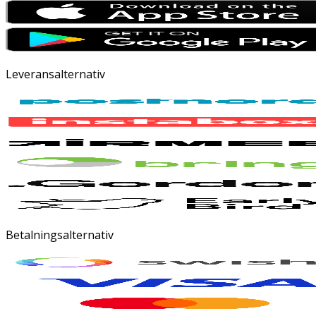
Leveransalternativ
Betalningsalternativ