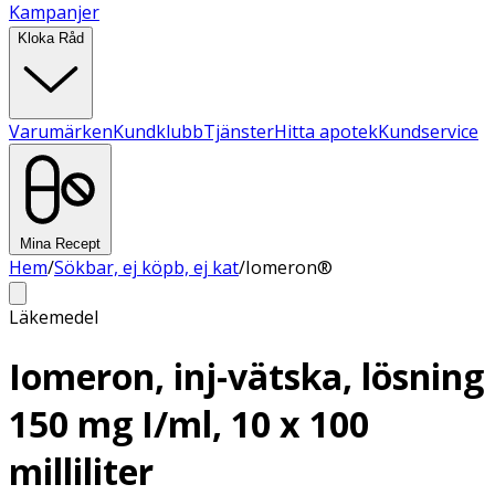
Kampanjer
Kloka Råd
Varumärken
Kundklubb
Tjänster
Hitta apotek
Kundservice
Mina Recept
Hem
/
Sökbar, ej köpb, ej kat
/
Iomeron®
Läkemedel
Iomeron, inj-vätska, lösning
150 mg I/ml, 10 x 100
milliliter