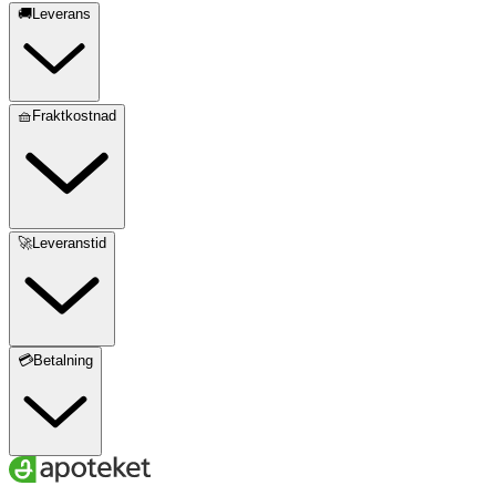
🚚Leverans
🧺Fraktkostnad
🚀Leveranstid
💳Betalning