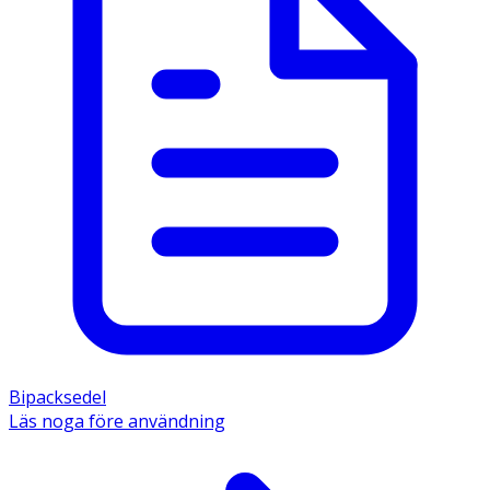
Bipacksedel
Läs noga före användning