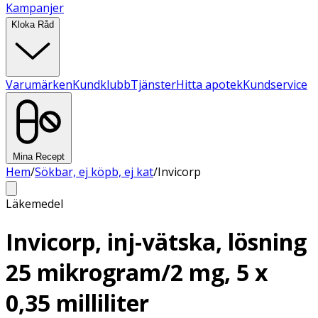
Kampanjer
Kloka Råd
Varumärken
Kundklubb
Tjänster
Hitta apotek
Kundservice
Mina Recept
Hem
/
Sökbar, ej köpb, ej kat
/
Invicorp
Läkemedel
Invicorp, inj-vätska, lösning
25 mikrogram/2 mg, 5 x
0,35 milliliter