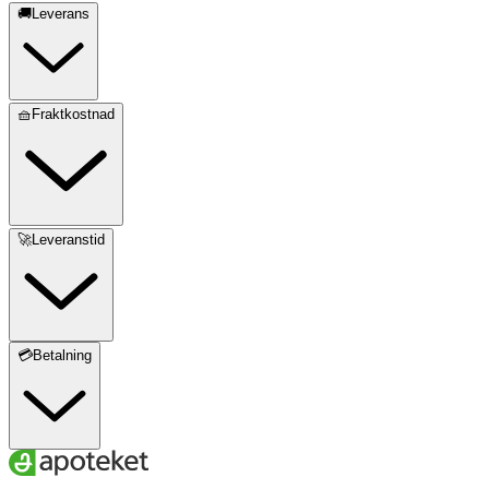
🚚Leverans
🧺Fraktkostnad
🚀Leveranstid
💳Betalning