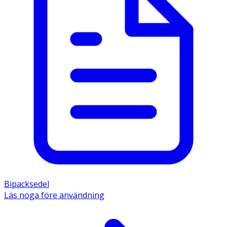
Bipacksedel
Läs noga före användning