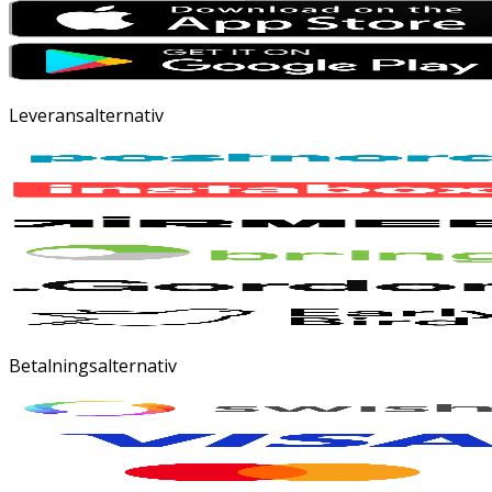
Leveransalternativ
Betalningsalternativ