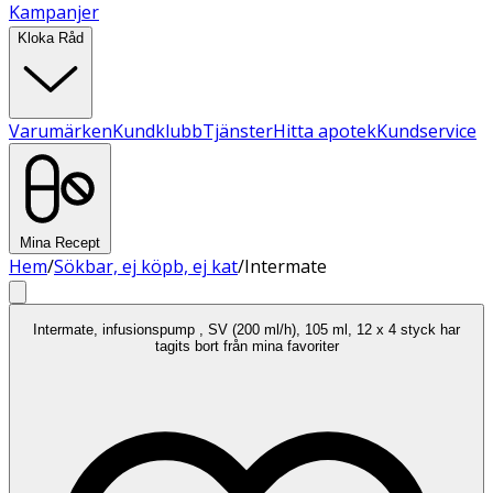
Kampanjer
Kloka Råd
Varumärken
Kundklubb
Tjänster
Hitta apotek
Kundservice
Mina Recept
Hem
/
Sökbar, ej köpb, ej kat
/
Intermate
Intermate, infusionspump , SV (200 ml/h), 105 ml, 12 x 4 styck har
tagits bort från mina favoriter