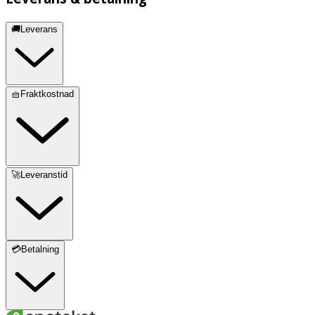
🚚Leverans
🧺Fraktkostnad
🚀Leveranstid
💳Betalning