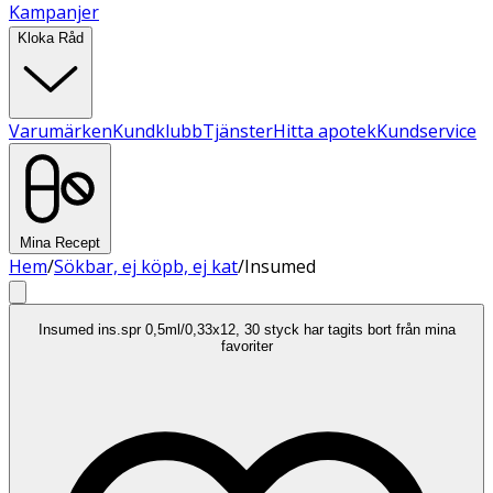
Kampanjer
Kloka Råd
Varumärken
Kundklubb
Tjänster
Hitta apotek
Kundservice
Mina Recept
Hem
/
Sökbar, ej köpb, ej kat
/
Insumed
Insumed ins.spr 0,5ml/0,33x12, 30 styck har tagits bort från mina
favoriter