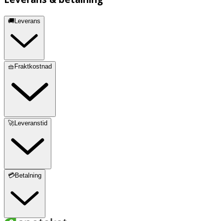
🚚Leverans
🧺Fraktkostnad
🚀Leveranstid
💳Betalning