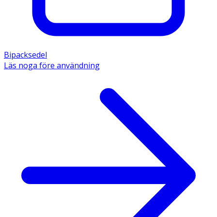
Bipacksedel
Läs noga före användning