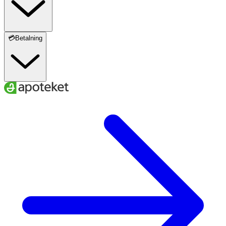
💳Betalning