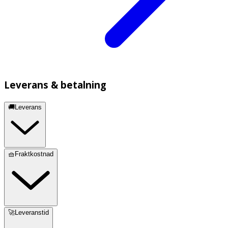
Leverans & betalning
🚚Leverans
🧺Fraktkostnad
🚀Leveranstid