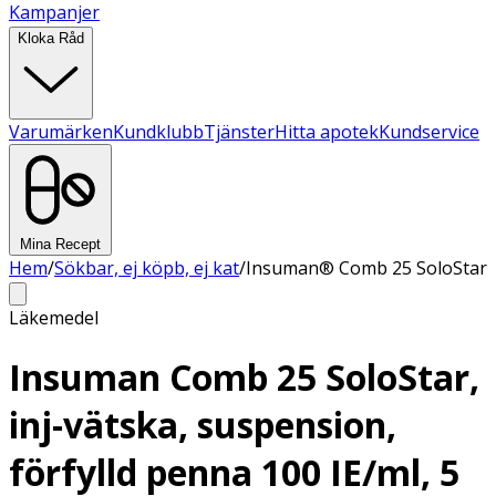
Kampanjer
Kloka Råd
Varumärken
Kundklubb
Tjänster
Hitta apotek
Kundservice
Mina Recept
Hem
/
Sökbar, ej köpb, ej kat
/
Insuman® Comb 25 SoloStar
Läkemedel
Insuman Comb 25 SoloStar,
inj-vätska, suspension,
förfylld penna 100 IE/ml, 5