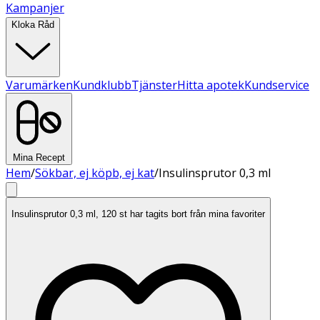
Kampanjer
Kloka Råd
Varumärken
Kundklubb
Tjänster
Hitta apotek
Kundservice
Mina Recept
Hem
/
Sökbar, ej köpb, ej kat
/
Insulinsprutor 0,3 ml
Insulinsprutor 0,3 ml, 120 st har tagits bort från mina favoriter