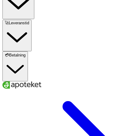
🚀Leveranstid
💳Betalning