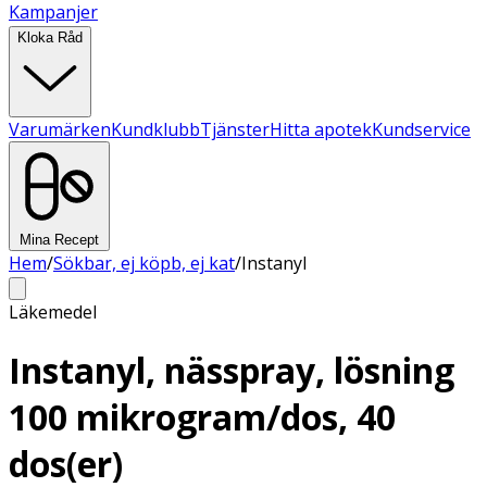
Kampanjer
Kloka Råd
Varumärken
Kundklubb
Tjänster
Hitta apotek
Kundservice
Mina Recept
Hem
/
Sökbar, ej köpb, ej kat
/
Instanyl
Läkemedel
Instanyl, nässpray, lösning
100 mikrogram/dos, 40
dos(er)