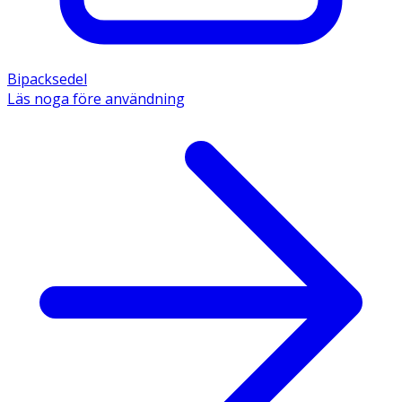
Bipacksedel
Läs noga före användning