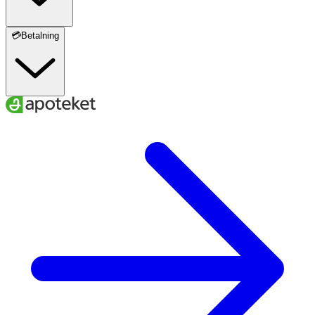
💳Betalning