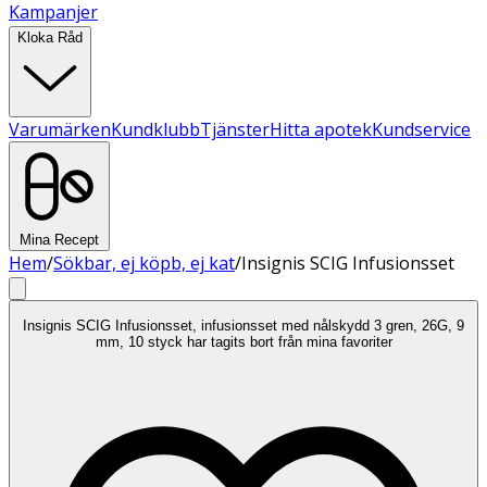
Kampanjer
Kloka Råd
Varumärken
Kundklubb
Tjänster
Hitta apotek
Kundservice
Mina Recept
Hem
/
Sökbar, ej köpb, ej kat
/
Insignis SCIG Infusionsset
Insignis SCIG Infusionsset, infusionsset med nålskydd 3 gren, 26G, 9
mm, 10 styck har tagits bort från mina favoriter