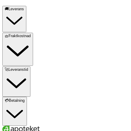
🚚Leverans
🧺Fraktkostnad
🚀Leveranstid
💳Betalning