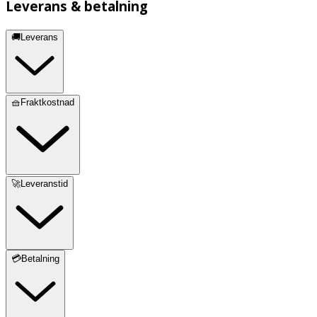
Leverans & betalning
🚚Leverans
🧺Fraktkostnad
🚀Leveranstid
💳Betalning