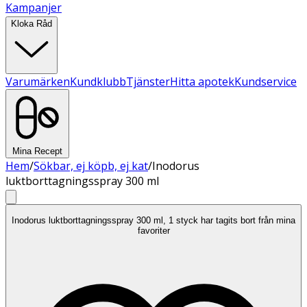
Kampanjer
Kloka Råd
Varumärken
Kundklubb
Tjänster
Hitta apotek
Kundservice
Mina Recept
Hem
/
Sökbar, ej köpb, ej kat
/
Inodorus
luktborttagningsspray 300 ml
Inodorus luktborttagningsspray 300 ml, 1 styck har tagits bort från mina
favoriter