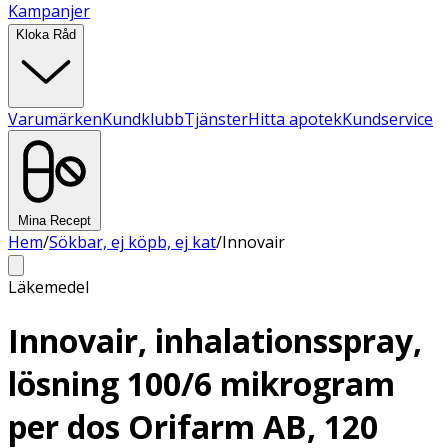
Kampanjer
Kloka Råd
Varumärken
Kundklubb
Tjänster
Hitta apotek
Kundservice
Mina Recept
Hem
/
Sökbar, ej köpb, ej kat
/
Innovair
Läkemedel
Innovair, inhalationsspray,
lösning 100/6 mikrogram
per dos Orifarm AB, 120