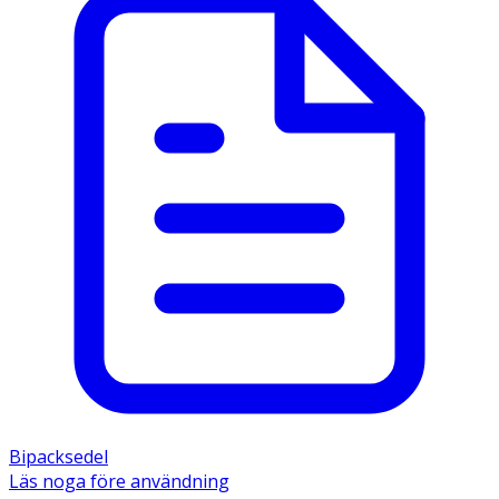
Bipacksedel
Läs noga före användning