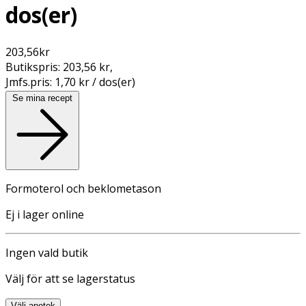
dos(er)
203,56
kr
Butikspris:
203,56 kr
,
Jmfs.pris:
1,70 kr / dos(er)
Se mina recept
Formoterol och beklometason
Ej i lager online
Ingen vald butik
Välj för att se lagerstatus
Välj apotek