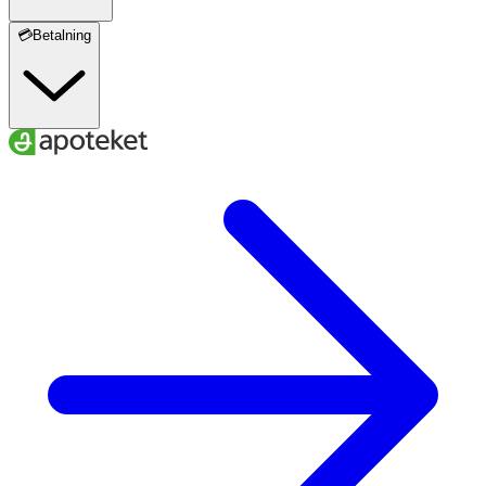
💳Betalning