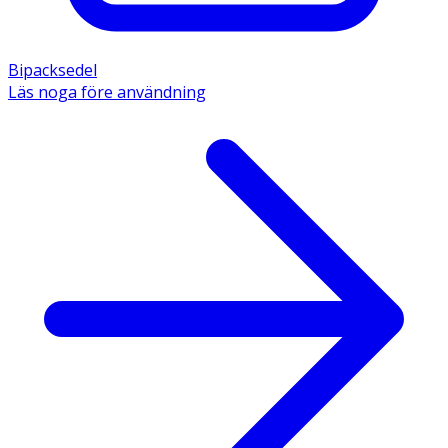
Bipacksedel
Läs noga före användning