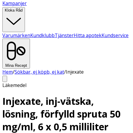
Kampanjer
Kloka Råd
Varumärken
Kundklubb
Tjänster
Hitta apotek
Kundservice
Mina Recept
Hem
/
Sökbar, ej köpb, ej kat
/
Injexate
Läkemedel
Injexate, inj-vätska,
lösning, förfylld spruta 50
mg/ml, 6 x 0,5 milliliter