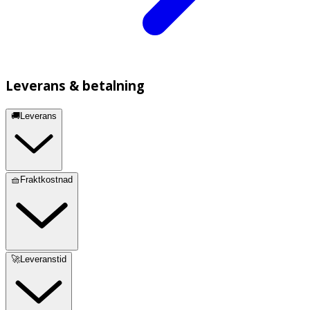
Leverans & betalning
🚚Leverans
🧺Fraktkostnad
🚀Leveranstid