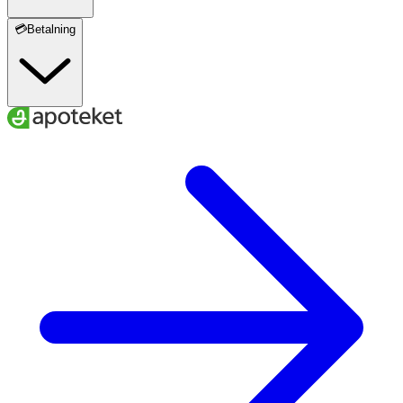
💳Betalning