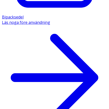
Bipacksedel
Läs noga före användning