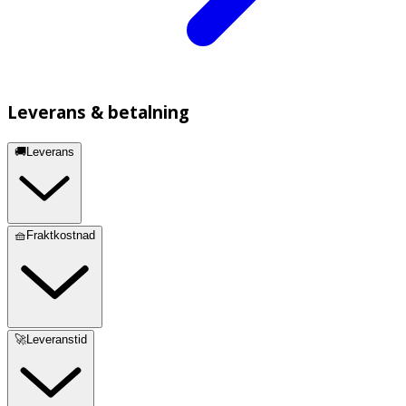
Leverans & betalning
🚚Leverans
🧺Fraktkostnad
🚀Leveranstid