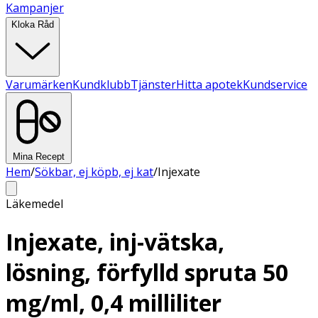
Kampanjer
Kloka Råd
Varumärken
Kundklubb
Tjänster
Hitta apotek
Kundservice
Mina Recept
Hem
/
Sökbar, ej köpb, ej kat
/
Injexate
Läkemedel
Injexate, inj-vätska,
lösning, förfylld spruta 50
mg/ml, 0,4 milliliter