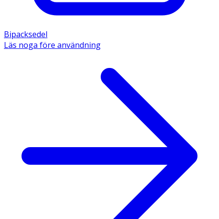
Bipacksedel
Läs noga före användning