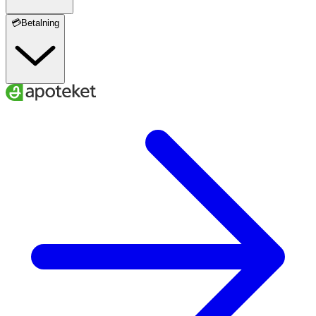
💳Betalning