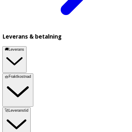
Leverans & betalning
🚚Leverans
🧺Fraktkostnad
🚀Leveranstid