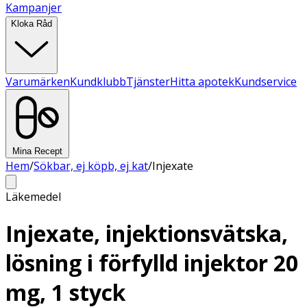
Kampanjer
Kloka Råd
Varumärken
Kundklubb
Tjänster
Hitta apotek
Kundservice
Mina Recept
Hem
/
Sökbar, ej köpb, ej kat
/
Injexate
Läkemedel
Injexate, injektionsvätska,
lösning i förfylld injektor 20
mg, 1 styck