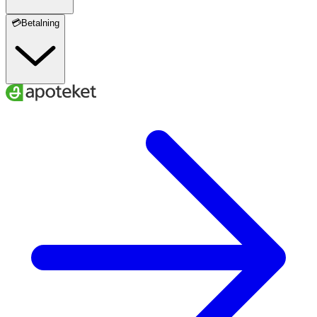
💳Betalning