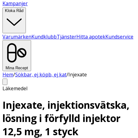
Kampanjer
Kloka Råd
Varumärken
Kundklubb
Tjänster
Hitta apotek
Kundservice
Mina Recept
Hem
/
Sökbar, ej köpb, ej kat
/
Injexate
Läkemedel
Injexate, injektionsvätska,
lösning i förfylld injektor
12,5 mg, 1 styck