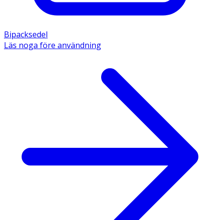
Bipacksedel
Läs noga före användning