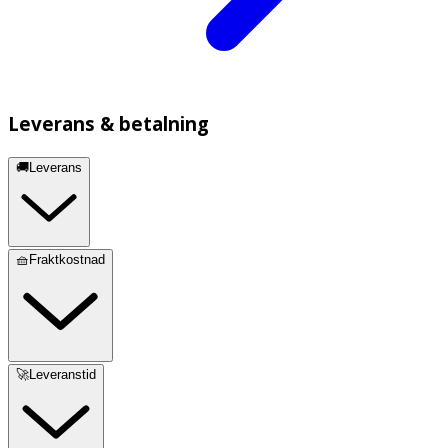
Leverans & betalning
🚚Leverans
🧺Fraktkostnad
🚀Leveranstid