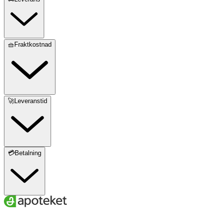
🧺Fraktkostnad
🚀Leveranstid
💳Betalning