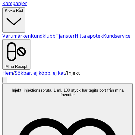
Kampanjer
Kloka Råd
Varumärken
Kundklubb
Tjänster
Hitta apotek
Kundservice
Mina Recept
Hem
/
Sökbar, ej köpb, ej kat
/
Injekt
Injekt, injektionsspruta, 1 ml, 100 styck har tagits bort från mina
favoriter