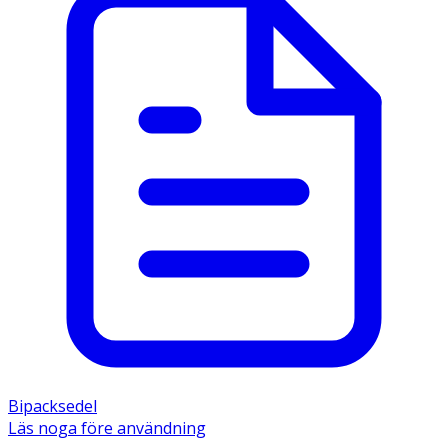
Bipacksedel
Läs noga före användning