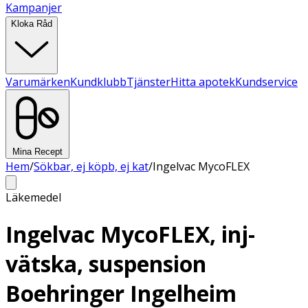
Kampanjer
Kloka Råd
Varumärken
Kundklubb
Tjänster
Hitta apotek
Kundservice
Mina Recept
Hem
/
Sökbar, ej köpb, ej kat
/
Ingelvac MycoFLEX
Läkemedel
Ingelvac MycoFLEX, inj-
vätska, suspension
Boehringer Ingelheim