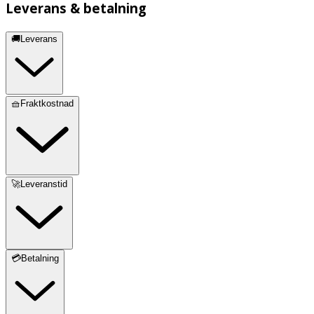
Leverans & betalning
🚚Leverans
🧺Fraktkostnad
🚀Leveranstid
💳Betalning