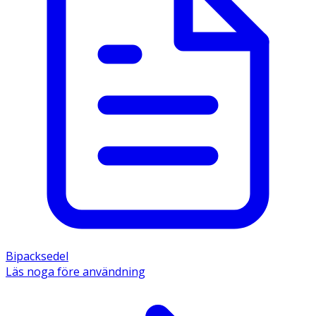
Bipacksedel
Läs noga före användning