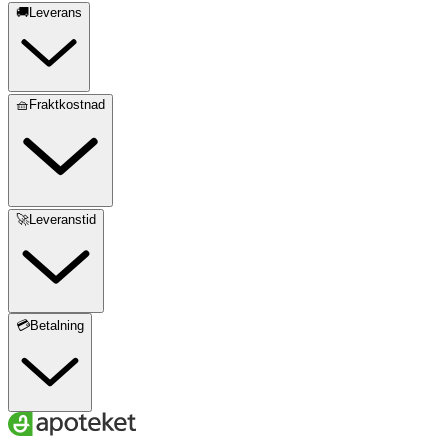
🚚Leverans
🧺Fraktkostnad
🚀Leveranstid
💳Betalning