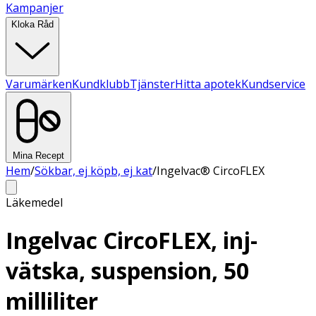
Kampanjer
Kloka Råd
Varumärken
Kundklubb
Tjänster
Hitta apotek
Kundservice
Mina Recept
Hem
/
Sökbar, ej köpb, ej kat
/
Ingelvac® CircoFLEX
Läkemedel
Ingelvac CircoFLEX, inj-
vätska, suspension, 50
milliliter