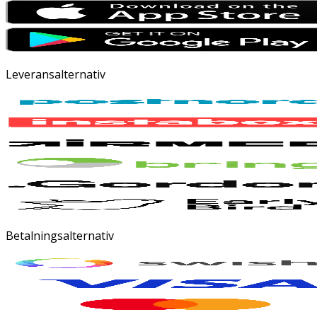
Leveransalternativ
Betalningsalternativ