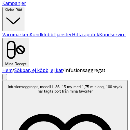
Kampanjer
Kloka Råd
Varumärken
Kundklubb
Tjänster
Hitta apotek
Kundservice
Mina Recept
Hem
/
Sökbar, ej köpb, ej kat
/
Infusionsaggregat
Infusionsaggregat, modell L-86, 15 my med 1,75 m slang, 100 styck
har tagits bort från mina favoriter