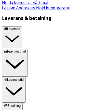
Nöjda kunder är vårt mål
Läs om Apotekets Nöjd kund-garanti
Leverans & betalning
🚚Leverans
🧺Fraktkostnad
🚀Leveranstid
💳Betalning