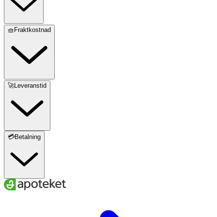
🧺Fraktkostnad
🚀Leveranstid
💳Betalning