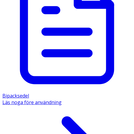
Bipacksedel
Läs noga före användning