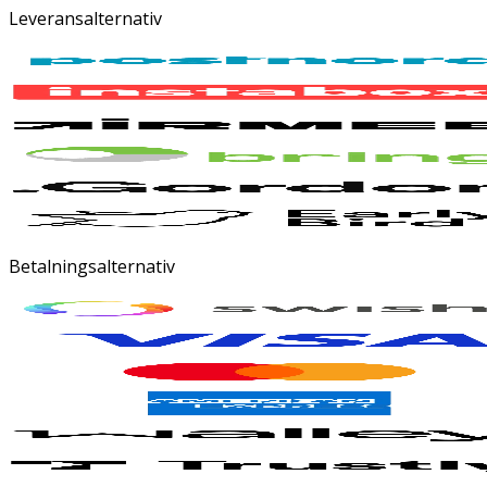
Leveransalternativ
Betalningsalternativ