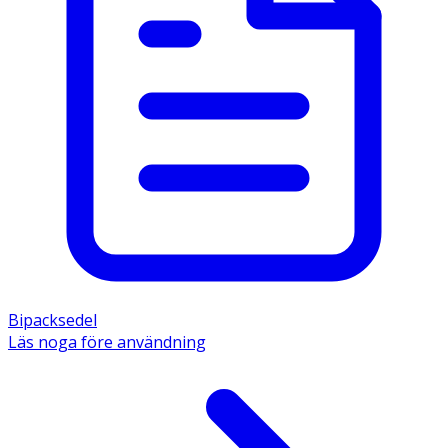
Bipacksedel
Läs noga före användning