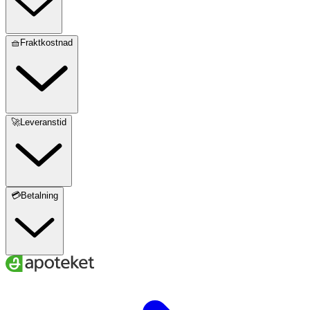
🧺Fraktkostnad
🚀Leveranstid
💳Betalning