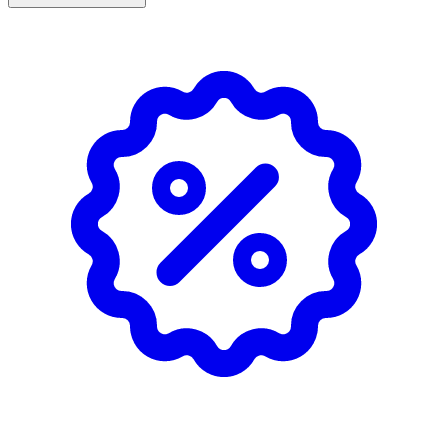
serum.
- Applicera före SPF dagtid.
- Undvik ögonområdet.
Förvaring
Förvaras i rumstemperatur.
Innehåll
Aqua, Glycerin, Caprylic/Capric Triglyceride, Persea
Gratissima Oil, Squalane, Propanediol, Cetyl Alcohol,
Butyrospermum Parkii Butter, Hydrogenated Ethylhexyl
Olivate, Glyceryl Stearate, Dimethicone, Sodium Acrylates
Copolymer, Tocopheryl Acetate, Synthetic
Fluorphlogopite, Betaine, Sodium Hyaluronate,
Pseudoalteromonas Ferment Extract, Portulaca Oleracea
Extract, Sodium PCA, NProlyl Palmitoyl Tripeptide56
Acetate, Haematococcus Pluvialis Extract, Tocopherol,
Lecithin, Hydrogenated Olive Oil Unsaponifiables,