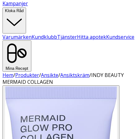
Kampanjer
Kloka Råd
Varumärken
Kundklubb
Tjänster
Hitta apotek
Kundservice
Mina Recept
Hem
/
Produkter
/
Ansikte
/
Ansiktskräm
/
INDY BEAUTY
MERMAID COLLAGEN