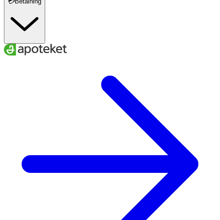
💳Betalning