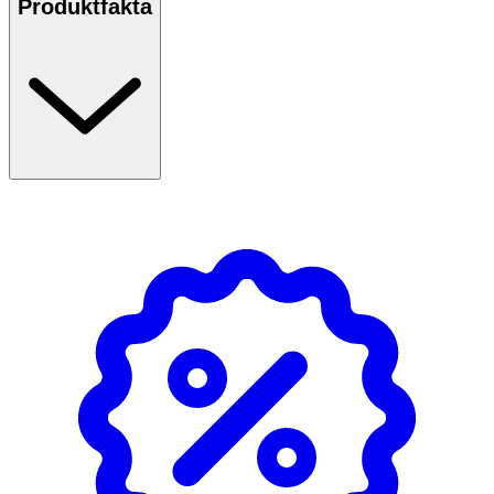
Produktfakta
Användning
-
Applicera ett tunt lager på torr rengjord hud eller efter
serum och/eller ansiktsvatten. Skölj inte av, masken går
snabbt in i huden. Undvik kontakt med ögonen.
- Passar alla hudtyper.
- Oparfymerad.
Innehåll
Aqua, Glycerin, Cetyl Alcohol, Dimethicone, Hydrogenated
Ethylhexyl Olivate, Squalane, Glyceryl Stearate, Sodium
Acrylates Copolymer, Persea Gratissima Oil, Tocopheryl
Acetate, Palmitoyl Tripeptide-5, Sodium Hyaluronate,
Hydrolyzed Hyaluronic Acid, Beta-Glucan, Lecithin,
Camellia Sinensis Leaf Extract, Maltodextrin, Levulinic
Acid, Hydrogenated Olive Oil Unsaponifiables,
Ethylhexylglycerin, Sodium Levulinate, Sodium Benzoate,
Citric Acid, Potassium Sorbate, Phenoxyethanol, CI
75810.