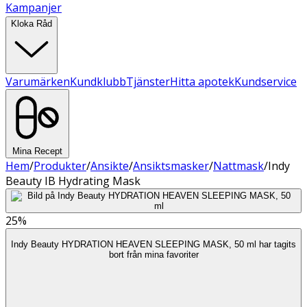
Kampanjer
Kloka Råd
Varumärken
Kundklubb
Tjänster
Hitta apotek
Kundservice
Mina Recept
Hem
/
Produkter
/
Ansikte
/
Ansiktsmasker
/
Nattmask
/
Indy
Beauty IB Hydrating Mask
25%
Indy Beauty HYDRATION HEAVEN SLEEPING MASK, 50 ml har tagits
bort från mina favoriter