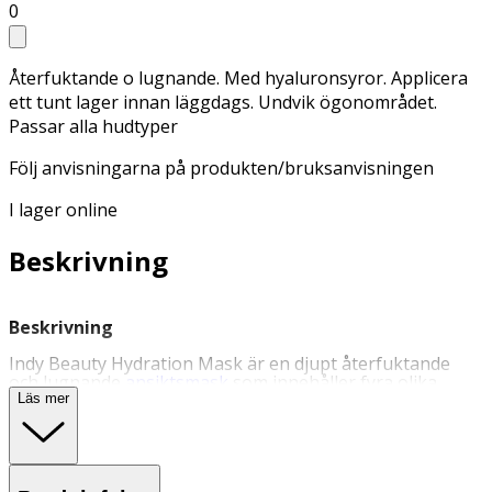
0
Återfuktande o lugnande. Med hyaluronsyror. Applicera
ett tunt lager innan läggdags. Undvik ögonområdet.
Passar alla hudtyper
Följ anvisningarna på produkten/bruksanvisningen
I lager online
Beskrivning
Beskrivning
Indy Beauty Hydration Mask är en djupt återfuktande
och lugnande
ansiktsmask
som innehåller fyra olika
hyaluronsyror, hudförbättrande peptider och betaglukan
Läs mer
från havre som tillsammans reducerar fina linjer och torr
hud. Squalane, vitamin E och vitt te stödjer och stärker
hudbarriären samt ger en mjuk hudkänsla. Följ
anvisningarna på produkten/bruksanvisningen.