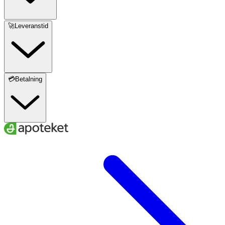
🚀Leveranstid
💳Betalning