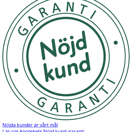
Aqua, Propylene Glycol, Gluconolactone, Butylene Glycol,
Propanediol, Phenoxyethanol, Ethylhexylglycerin, Sodium
Hydroxide, Maltodextrin, Beta-Glucan, Sodium Benzoate,
Potassium Sorbate, Levulinic Acid, Glycerin, Sodium
Levulinate.
Nöjda kunder är vårt mål
Läs om Apotekets Nöjd kund-garanti