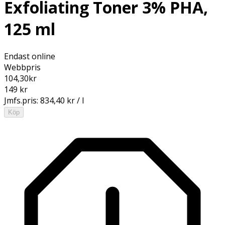
Exfoliating Toner 3% PHA,
125 ml
Endast online
Webbpris
104,30
kr
149 kr
Jmfs.pris:
834,40 kr / l
Köp