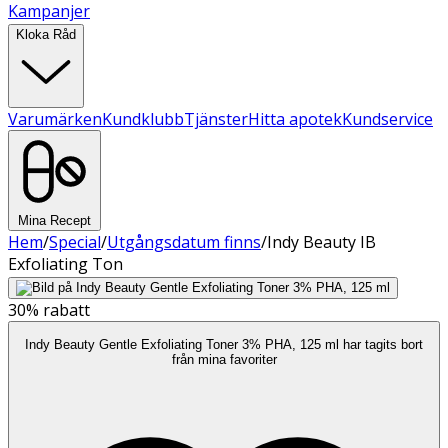
Kampanjer
Kloka Råd
Varumärken
Kundklubb
Tjänster
Hitta apotek
Kundservice
Mina Recept
Hem
/
Special
/
Utgångsdatum finns
/
Indy Beauty IB
Exfoliating Ton
30%
rabatt
Indy Beauty Gentle Exfoliating Toner 3% PHA, 125 ml har tagits bort
från mina favoriter