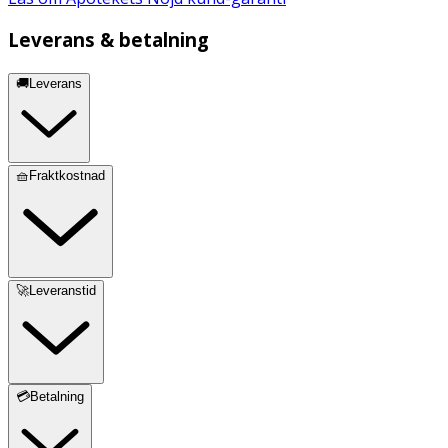
Leverans & betalning
🚚Leverans
🧺Fraktkostnad
🚀Leveranstid
💳Betalning