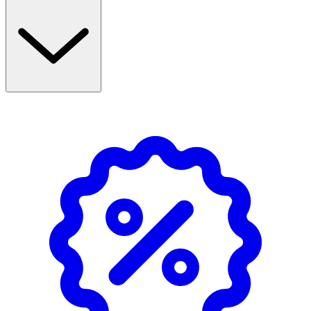
Glow On Brightening Toner
Ett lystergivande ansiktsvatten med niacinamid,
hyaluronsyra och kombucha som jämnar ut hudtonen,
ökar hudens elasticitet, återfuktar och jobbar på
förstorade porer. 4% Niacinamid verkar även
porsammandragande, stärker hudens barriärfunktion,
minskar uppkomsten av linjer och rynkor och hjälper till
att balansera talgproduktionen. Innehåller även
lugnande allantoin.
Liquorice Glow Up Moisturiser
En fuktighetskräm med arbutin som motverkar
pigmenteringar, lakritsrotextrakt som jämnar ut
hudtonen, fuktgivande hyaluronsyra och
barriärstödjande aminosyror. Innehåller även allantoin
och bisabolol som lugnar huden. Ljusreflekterande
pigment ger omedelbar lyster.
Användning