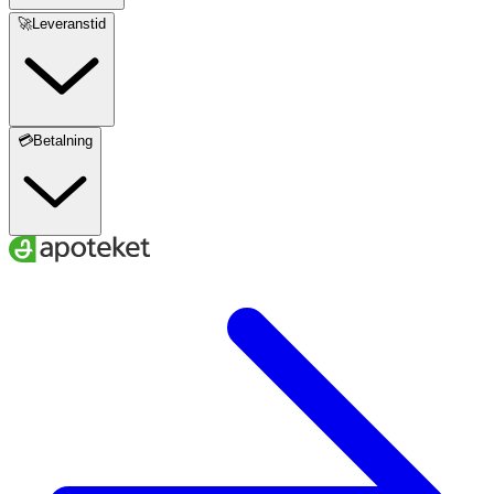
🚀Leveranstid
💳Betalning