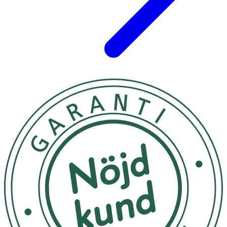
Soja Oil, BetaSitosterol, Sorbitan Isostearate,
Leuconostoc/Radish Root Ferment Filtrate, Steareth20,
Sodium Lactate, PEG75 Stearate, Tocopherol, Serine,
Alanine, MICA, Glycine, Squalene, Lysine HCl, Threonine,
Arginine, Proline, Butylene Glycol, Glycyrrhiza Uralensis
Root Extract, Lecithin, Arbutin, Linoleic Acid, Sodium
Hydroxide, Ethylhexylglycerin, Sodium Benzoate,
Linolenic Acid, Glutathione, Alcohol, Potassium Sorbate,
Phenoxyethanol, CI 77491, CI 77891.