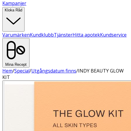
Kampanjer
Kloka Råd
Varumärken
Kundklubb
Tjänster
Hitta apotek
Kundservice
Mina Recept
Hem
/
Special
/
Utgångsdatum finns
/
INDY BEAUTY GLOW
KIT