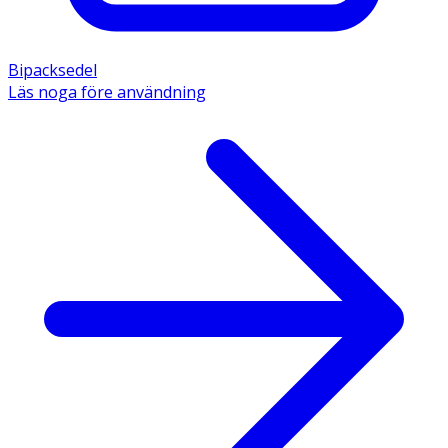
Bipacksedel
Läs noga före användning