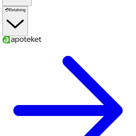
💳Betalning