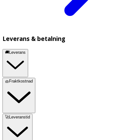
Leverans & betalning
🚚Leverans
🧺Fraktkostnad
🚀Leveranstid