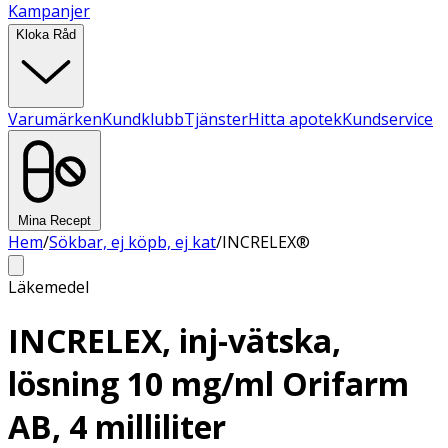
Kampanjer
Kloka Råd
Varumärken
Kundklubb
Tjänster
Hitta apotek
Kundservice
Mina Recept
Hem
/
Sökbar, ej köpb, ej kat
/
INCRELEX®
Läkemedel
INCRELEX, inj-vätska,
lösning 10 mg/ml Orifarm
AB, 4 milliliter