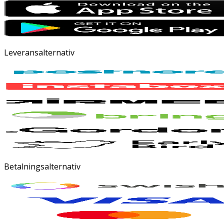
Leveransalternativ
Betalningsalternativ