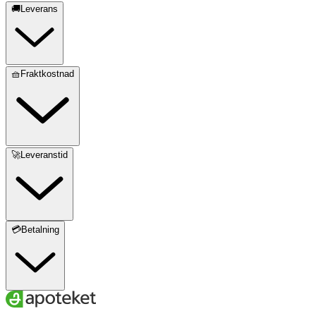
🚚Leverans
🧺Fraktkostnad
🚀Leveranstid
💳Betalning