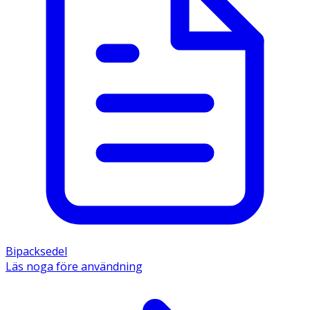
Bipacksedel
Läs noga före användning