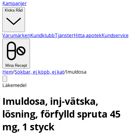
Kampanjer
Kloka Råd
Varumärken
Kundklubb
Tjänster
Hitta apotek
Kundservice
Mina Recept
Hem
/
Sökbar, ej köpb, ej kat
/
Imuldosa
Läkemedel
Imuldosa, inj-vätska,
lösning, förfylld spruta 45
mg, 1 styck