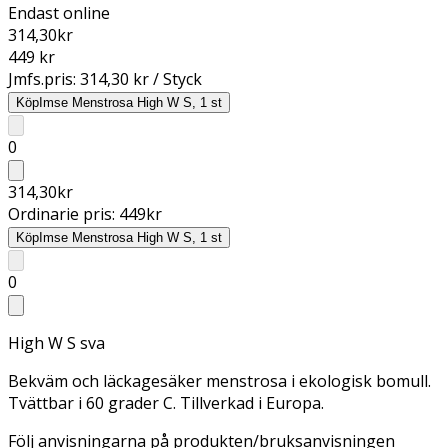
Endast online
314,30
kr
449 kr
Jmfs.pris:
314,30 kr / Styck
Köp
Imse Menstrosa High W S, 1 st
0
314,30
kr
Ordinarie pris:
449
kr
Köp
Imse Menstrosa High W S, 1 st
0
High W S sva
Bekväm och läckagesäker menstrosa i ekologisk bomull.
Tvättbar i 60 grader C. Tillverkad i Europa.
Följ anvisningarna på produkten/bruksanvisningen