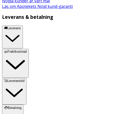
Nöjda kunder är vårt mål
Läs om Apotekets Nöjd kund-garanti
Leverans & betalning
🚚Leverans
🧺Fraktkostnad
🚀Leveranstid
💳Betalning