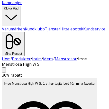
Kampanjer
Kloka Råd
Varumärken
Kundklubb
Tjänster
Hitta apotek
Kundservice
Mina Recept
Hem
/
Produkter
/
Intim
/
Mens
/
Menstrosor
/
Imse
Menstrosa High W S
30%
rabatt
Imse Menstrosa High W S, 1 st har tagits bort från mina favoriter