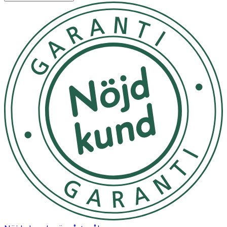
Storlekstabell
XS
S
M
L
XL
XXL
EU
34
36/38
40/42
44/46
48/50
52/54
Midja
64
72 cm
80 cm
88 cm
100
112
cm
cm
cm
Stuss
88
96 cm
104
112
132
142
cm
cm
cm
cm
cm
Användning
- Tvätta i 60 grader C. Använd inte sköljmedel.
Material
95% ekologisk bomull och 5% elastan. Absorberande
kärna: 100% ekologisk bomull. Vattentätt lager: 100%
polyester laminerad med polyuretan (PUL).