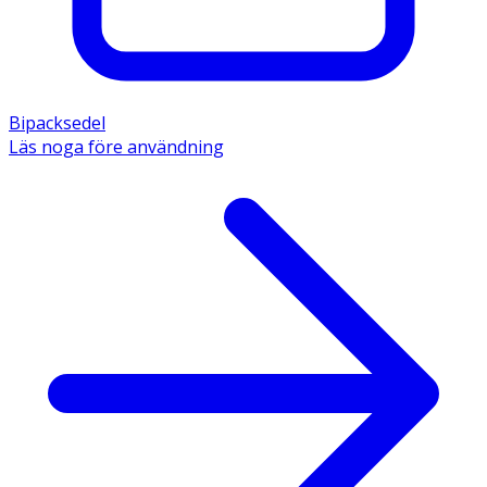
Bipacksedel
Läs noga före användning