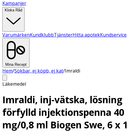
Kampanjer
Kloka Råd
Varumärken
Kundklubb
Tjänster
Hitta apotek
Kundservice
Mina Recept
Hem
/
Sökbar, ej köpb, ej kat
/
Imraldi
Läkemedel
Imraldi, inj-vätska, lösning
förfylld injektionspenna 40
mg/0,8 ml Biogen Swe, 6 x 1