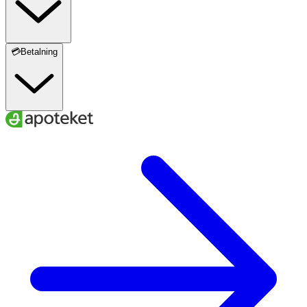
💳Betalning