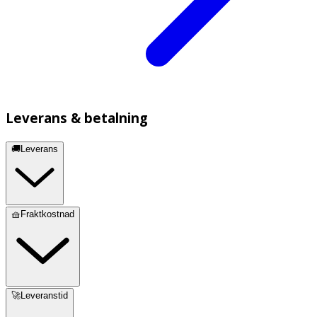
Leverans & betalning
🚚Leverans
🧺Fraktkostnad
🚀Leveranstid