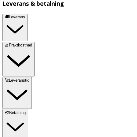
Leverans & betalning
🚚Leverans
🧺Fraktkostnad
🚀Leveranstid
💳Betalning