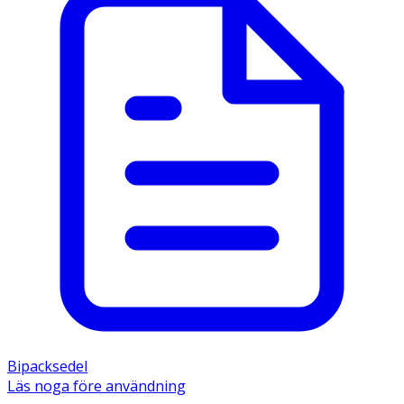
Bipacksedel
Läs noga före användning