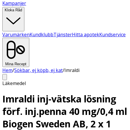
Kampanjer
Kloka Råd
Varumärken
Kundklubb
Tjänster
Hitta apotek
Kundservice
Mina Recept
Hem
/
Sökbar, ej köpb, ej kat
/
Imraldi
Läkemedel
Imraldi inj-vätska lösning
förf. inj.penna 40 mg/0,4 ml
Biogen Sweden AB, 2 x 1