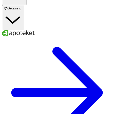
💳Betalning