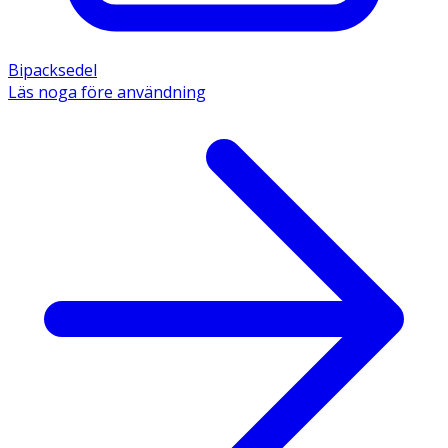
Bipacksedel
Läs noga före användning