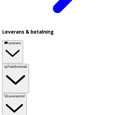
Leverans & betalning
🚚Leverans
🧺Fraktkostnad
🚀Leveranstid