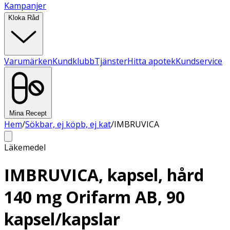
Kampanjer
Kloka Råd
Varumärken
Kundklubb
Tjänster
Hitta apotek
Kundservice
Mina Recept
Hem
/
Sökbar, ej köpb, ej kat
/
IMBRUVICA
Läkemedel
IMBRUVICA, kapsel, hård
140 mg Orifarm AB, 90
kapsel/kapslar