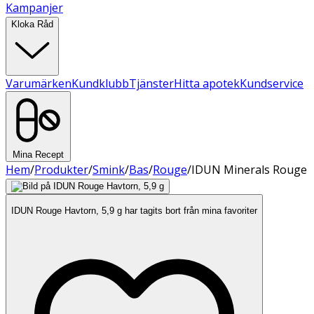
Kampanjer
Kloka Råd
Varumärken
Kundklubb
Tjänster
Hitta apotek
Kundservice
Mina Recept
Hem
/
Produkter
/
Smink
/
Bas
/
Rouge
/
IDUN Minerals Rouge
IDUN Rouge Havtorn, 5,9 g har tagits bort från mina favoriter