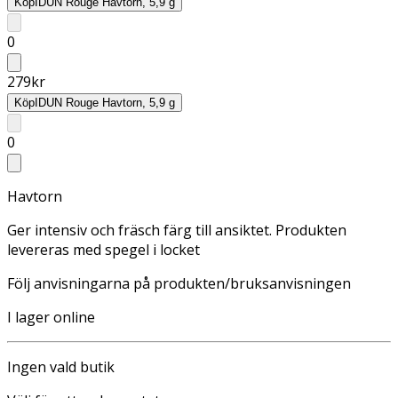
Köp
IDUN Rouge Havtorn, 5,9 g
0
279
kr
Köp
IDUN Rouge Havtorn, 5,9 g
0
Havtorn
Ger intensiv och fräsch färg till ansiktet. Produkten
levereras med spegel i locket
Följ anvisningarna på produkten/bruksanvisningen
I lager online
Ingen vald butik