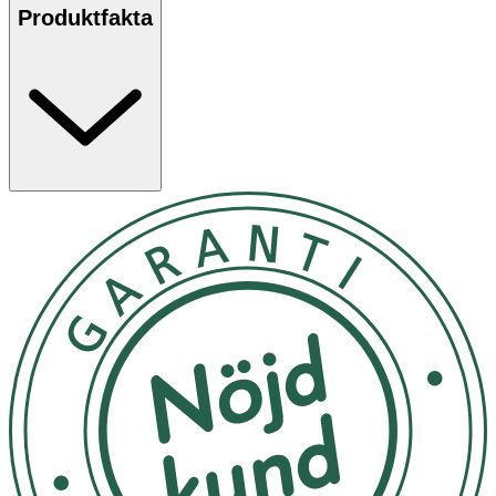
Smultron – en persikorosa nyans
Produktfakta
Hallon – en rosenrosa nyans
Havtorn – en brunrosa nyans
Passar alla hudtyper, ävenkänslig och allergibenägen
hud.
Innehåll:
Mica, Caprylic/Capric Triglyceride, Zinc Oxide, Magnesium
Stearate, Tin Oxide, May Contain (+/-): C.I. 77891
(Titanium Dioxide), C.I. 77491 (Iron Oxides), C.I. 77492
(Iron oxides), C.I. 77499 (Iron Oxides), C.I. 73360 (Red 30
Lake).
Please be aware that ingredient lists may change or vary
from time to time. To confirm that an IDUN Minerals
product is suitable for you, please check the ingredients
list on the product packaging.