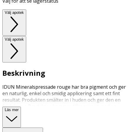
Välj för att se lagerstatus
Välj apotek
Välj apotek
Beskrivning
IDUN Mineralspressade rouge har bra pigment och ger
en naturlig, enkel och smidig applicering samt ett fint
resultat. Produkten smälter in i huden och ger den en
frisk lyster. Produkten kommer tillsammans med en
Läs mer
spegel i locket.
Finns i tre färger: