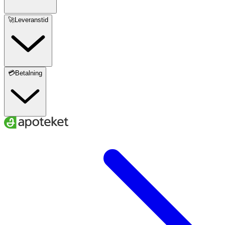
🚀Leveranstid
💳Betalning