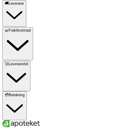
🚚Leverans
🧺Fraktkostnad
🚀Leveranstid
💳Betalning