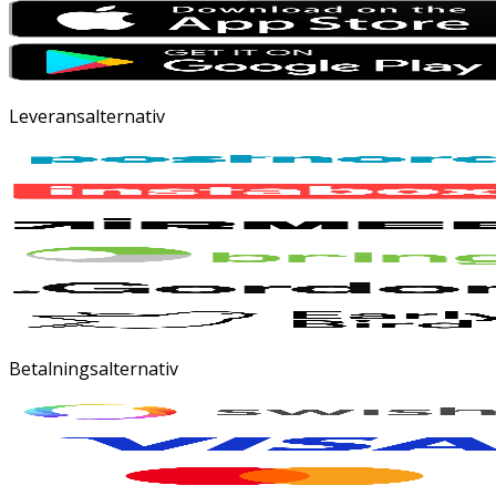
Leveransalternativ
Betalningsalternativ