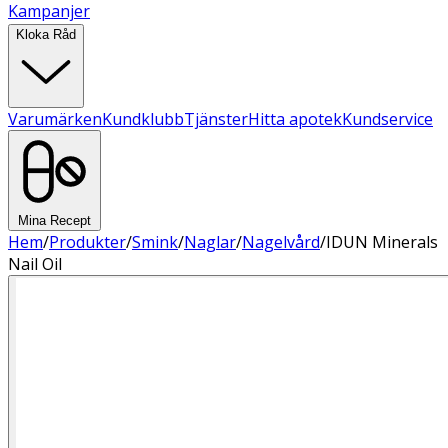
Kampanjer
Kloka Råd
Varumärken
Kundklubb
Tjänster
Hitta apotek
Kundservice
Mina Recept
Hem
/
Produkter
/
Smink
/
Naglar
/
Nagelvård
/
IDUN Minerals
Nail Oil