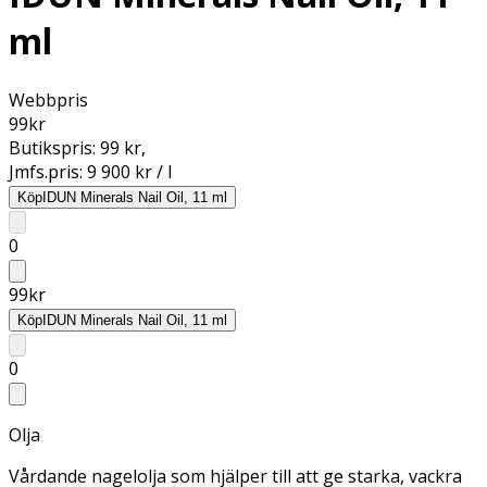
ml
Webbpris
99
kr
Butikspris:
99 kr
,
Jmfs.pris:
9 900 kr / l
Köp
IDUN Minerals Nail Oil, 11 ml
0
99
kr
Köp
IDUN Minerals Nail Oil, 11 ml
0
Olja
Vårdande nagelolja som hjälper till att ge starka, vackra