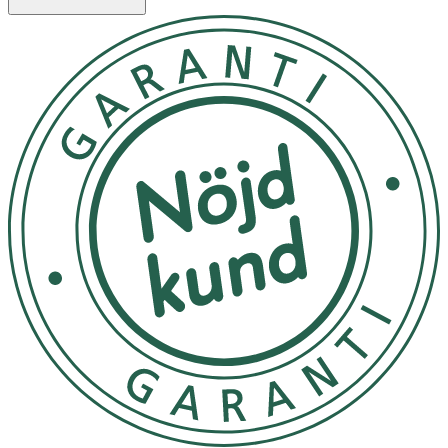
Innehåll
Aqua / Water, Cetearyl Alcohol, Glycerin, Canola Oil,
Behenamidopropyl Dimethylamine, Glyceryl Stearate,
Behentrimonium Chloride, Shea Butter Ethyl Esters,
Lactic Acid, Panthenol, Malic Acid, Tocopheryl Acetate,
Hydrolyzed Pea Protein, Malus Domestica Fruit Cell
Culture Extract, Isopropanol, Xanthan Gum, Lecithin,
Citric Acid, Sodium Hydroxide, Parfum, Phenoxyethanol,
Potassium Sorbate, Dehydroacetic Acid, Benzoic Acid