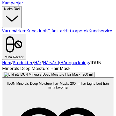
Kampanjer
Kloka Råd
Varumärken
Kundklubb
Tjänster
Hitta apotek
Kundservice
Mina Recept
Hem
/
Produkter
/
Hår
/
Hårvård
/
Hårinpackning
/
IDUN
Minerals Deep Moisture Hair Mask
IDUN Minerals Deep Moisture Hair Mask, 200 ml har tagits bort från
mina favoriter