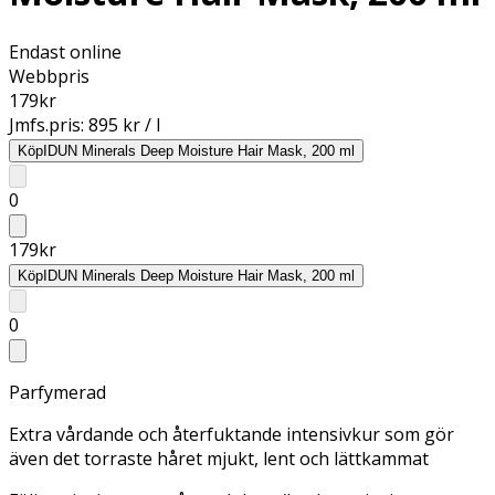
Endast online
Webbpris
179
kr
Jmfs.pris:
895 kr / l
Köp
IDUN Minerals Deep Moisture Hair Mask, 200 ml
0
179
kr
Köp
IDUN Minerals Deep Moisture Hair Mask, 200 ml
0
Parfymerad
Extra vårdande och återfuktande intensivkur som gör
även det torraste håret mjukt, lent och lättkammat