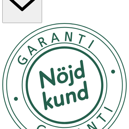
- Passar dig med torr hy.
- Oparfymerad.
Innehåll
Aqua [Water], Polyglyceryl-4 Laurate/Sebacate,
Polyglyceryl-6 Caprylate/Caprate, Glycerin, Ammonium
Acryloyldimethyltaurate/VP Copolymer, Hydroxyethyl
Acrylate/Sodium Acryloyldimethyl Taurate Copolymer,
Squalane, Avena Sativa Kernel Oil, Canola Oil,
Phenoxyethanol, Niacinamide, Tocopheryl Acetate,
Sodium Benzoate, Polysorbate 60, Potassium Sorbate,
Malic Acid, Sorbitan Isostearate.