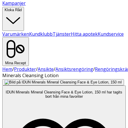
Kampanjer
Kloka Råd
Varumärken
Kundklubb
Tjänster
Hitta apotek
Kundservice
Mina Recept
Hem
/
Produkter
/
Ansikte
/
Ansiktsrengöring
/
Rengöringskr
Minerals Cleansing Lotion
IDUN Minerals Mineral Cleansing Face & Eye Lotion, 150 ml har tagits
bort från mina favoriter