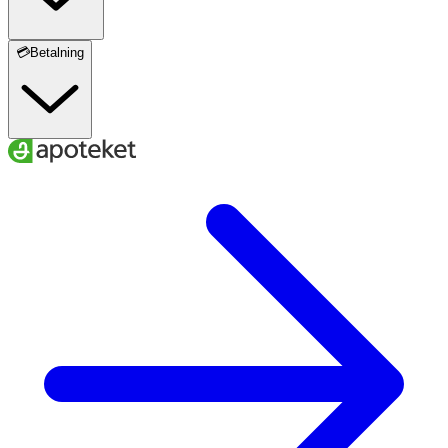
💳Betalning