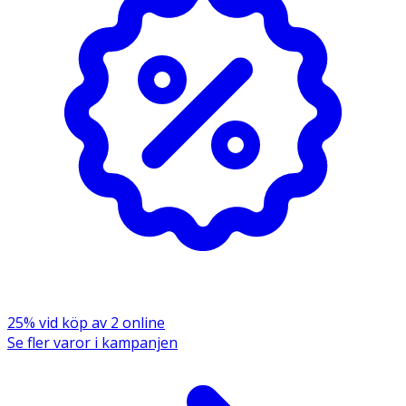
Aqua Cocamidopropyl Betaine Sodium Lauroyl Methyl
Isethionate Disodium Laureth Sulfosuccinate Sodium
Lauryl Sulfoacetate Glycol Distearate Aloe Barbadensis
Leaf Extract Crambe Abyssinica Seed Oil Glycerin Guar
Hydroxypropyltrimonium Chloride PEG-150
Pentaerythrityl Tetrastearate PPG-2 Hydroxyethyl
Cocamide Lactic Acid Citric Acid Dehydroacetic Acid
Sodium Benzoate Potassium Sorbate Benzoic Acid Benzyl
Salicylate Linalool Hexyl Cinnamal Geraniol Citronellol
Phenoxyethanol Parfum
25% vid köp av 2 online
Se fler varor i kampanjen