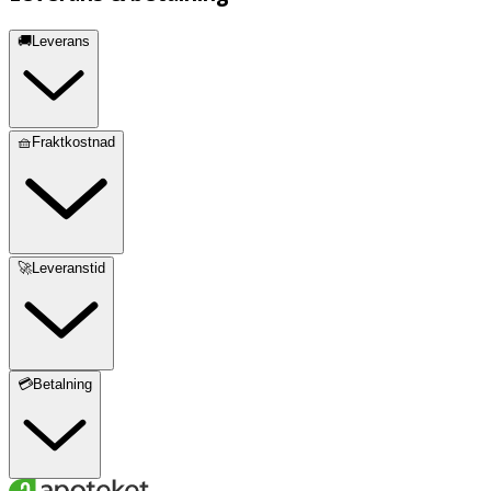
🚚Leverans
🧺Fraktkostnad
🚀Leveranstid
💳Betalning