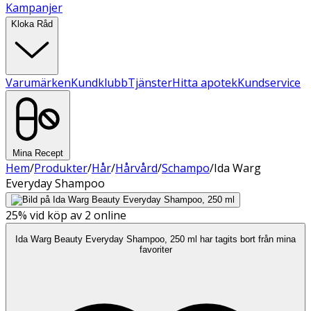
Kampanjer
Kloka Råd
Varumärken
Kundklubb
Tjänster
Hitta apotek
Kundservice
Mina Recept
Hem
/
Produkter
/
Hår
/
Hårvård
/
Schampo
/
Ida Warg
Everyday Shampoo
25%
vid köp av 2 online
Ida Warg Beauty Everyday Shampoo, 250 ml har tagits bort från mina
favoriter