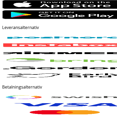
Leveransalternativ
Betalningsalternativ