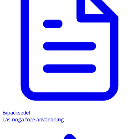
Bipacksedel
Läs noga före användning