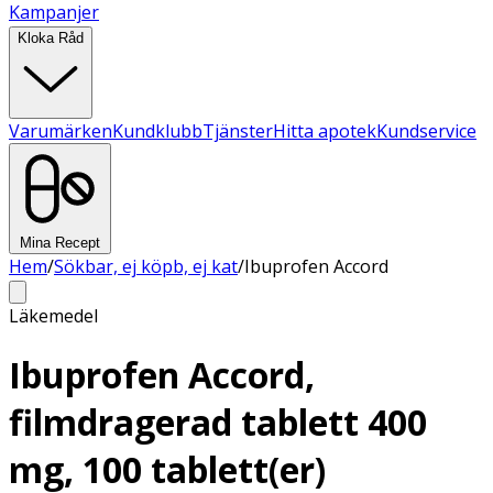
Kampanjer
Kloka Råd
Varumärken
Kundklubb
Tjänster
Hitta apotek
Kundservice
Mina Recept
Hem
/
Sökbar, ej köpb, ej kat
/
Ibuprofen Accord
Läkemedel
Ibuprofen Accord,
filmdragerad tablett 400
mg, 100 tablett(er)