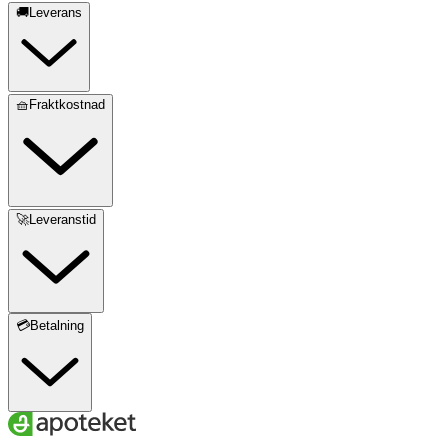
🚚Leverans
🧺Fraktkostnad
🚀Leveranstid
💳Betalning