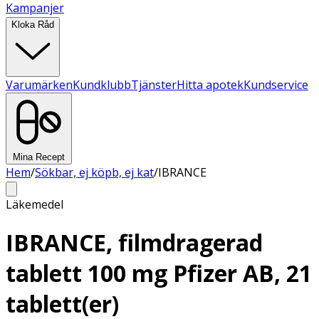
Kampanjer
Kloka Råd
Varumärken
Kundklubb
Tjänster
Hitta apotek
Kundservice
Mina Recept
Hem
/
Sökbar, ej köpb, ej kat
/
IBRANCE
Läkemedel
IBRANCE, filmdragerad
tablett 100 mg Pfizer AB, 21
tablett(er)