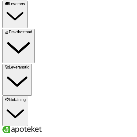
🚚Leverans
🧺Fraktkostnad
🚀Leveranstid
💳Betalning