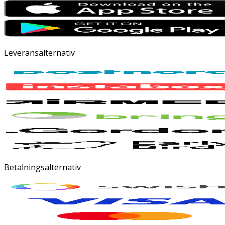
Leveransalternativ
Betalningsalternativ