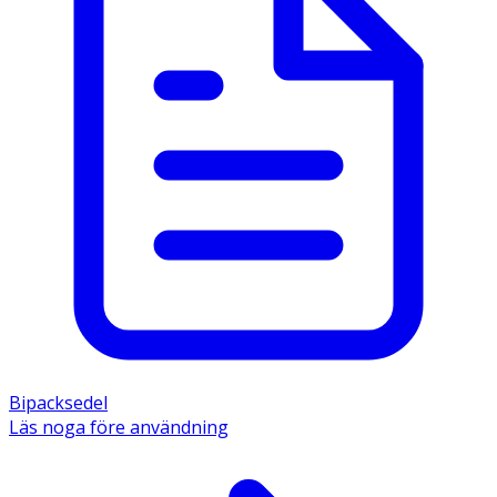
Bipacksedel
Läs noga före användning