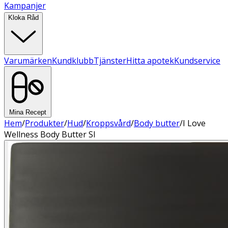
Kampanjer
Kloka Råd
Varumärken
Kundklubb
Tjänster
Hitta apotek
Kundservice
Mina Recept
Hem
/
Produkter
/
Hud
/
Kroppsvård
/
Body butter
/
I Love
Wellness Body Butter Sl