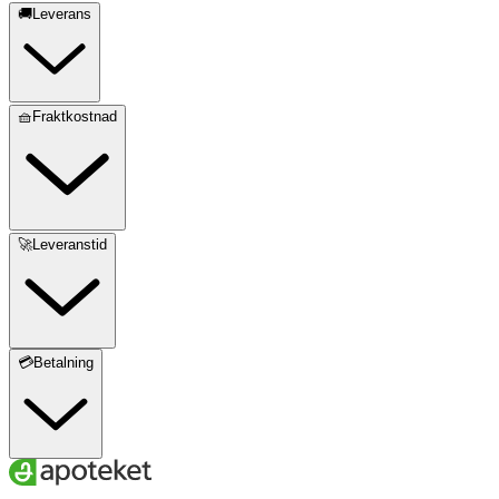
🚚Leverans
🧺Fraktkostnad
🚀Leveranstid
💳Betalning