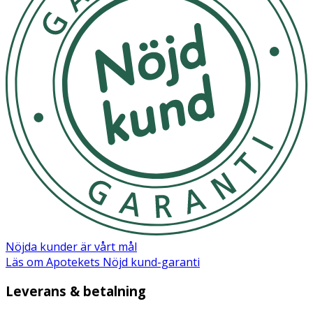
OK för gravida och ammande:
Ja
Ingredienser:
Aqua ((Water) Eau), Butyrospermum Parkii (Shea) Butter,
Cetyl Alcohol, Glyceryl Stearate SE, Caprylic/Capric
Triglyceride, Cocos Nucifera (Coconut) Oil, Glyceryl
Stearate Citrate, Glycerin, Theobroma Cacao (Cocoa)
Butter Wax, Dimethicone, Sodium Benzoate, Parfum
(Fragrance), Citric Acid, Potassium Sorbate, Persea
Gratissima (Avocado) Oil, Tocopherol, Helianthus Annuus
(Sunflower) Seed Oil, Aloe Barbadensis Leaf Juice,
Anthemis Nobilis Compositae (Chamomile) Oil, Lavandula
Angustifolia (Lavender) Oil, Lavandula Hybrida Abrial Ext
(Lavandin) Oil, Linalool, Limonene, Geraniol.
Nöjda kunder är vårt mål
Läs om Apotekets Nöjd kund-garanti
Leverans & betalning