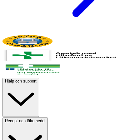
Hjälp och support
Recept och läkemedel