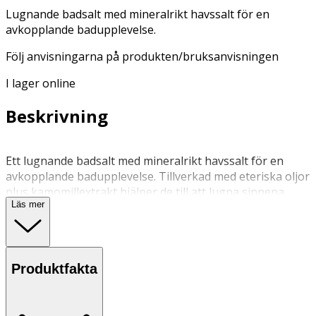
Lugnande badsalt med mineralrikt havssalt för en
avkopplande badupplevelse.
Följ anvisningarna på produkten/bruksanvisningen
I lager online
Beskrivning
Ett lugnande badsalt med mineralrikt havssalt för en
avkopplande badupplevelse. Tillverkad med eteriska oljor
plus kamomillextrakt hjälper de till att lugna sinnena.
Läs mer
Luta dig tillbaka, ta några djupa andetag och njut av god
doft
Applicera i varmt bad för ett lugnande och avslappnande
Produktfakta
bad.
Förvaras torrt