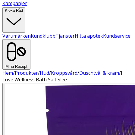
Kampanjer
Kloka Råd
Varumärken
Kundklubb
Tjänster
Hitta apotek
Kundservice
Mina Recept
Hem
/
Produkter
/
Hud
/
Kroppsvård
/
Duschtvål & kräm
/
I
Love Wellness Bath Salt Slee