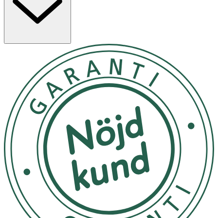
OK för gravida och ammande:
Ja
Ingredienser:
Sodium Chloride, Parfum (Fragrance), Glycerin, Aqua
((Water) Eau), Potassium Sorbate, Sodium Benzoate,
Chamomilla Recutita (Matricaria) Flower Extract,
Lavandula Angustifolia (Lavender) Oil, Lavandula Hybrida
Abrial Ext (Lavandin) Oil, Anthemis Nobilis Compositae
(Chamomile) Oil, Linalool.