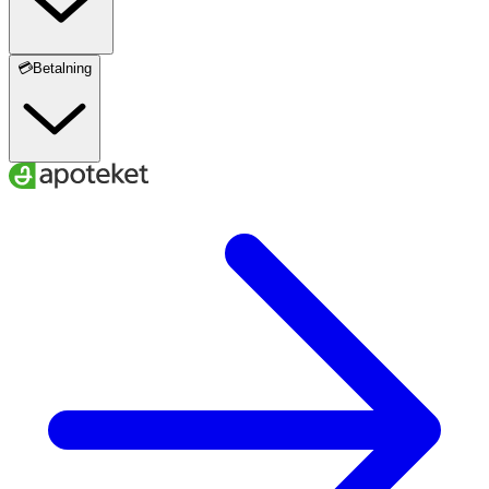
💳Betalning