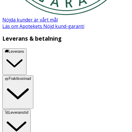
Linalool, Citronellol, Benzyl Benzoate, Limonene,
Geraniol, Benzyl Salicylate, Farnesol.
Nöjda kunder är vårt mål
Läs om Apotekets Nöjd kund-garanti
Leverans & betalning
🚚Leverans
🧺Fraktkostnad
🚀Leveranstid