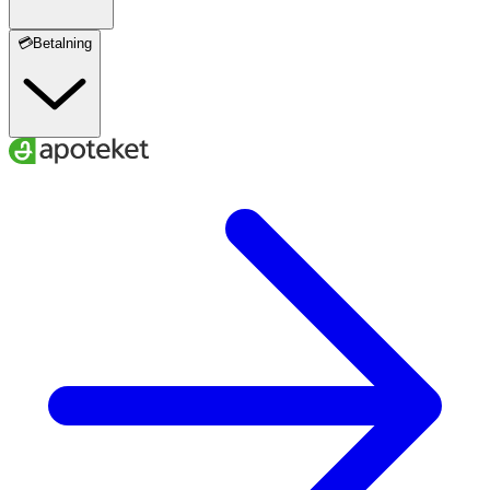
💳Betalning