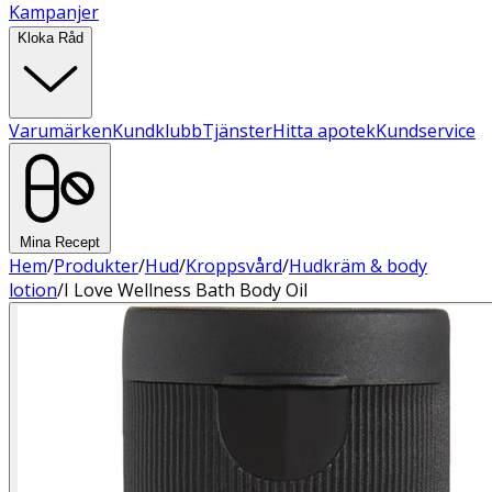
Kampanjer
Kloka Råd
Varumärken
Kundklubb
Tjänster
Hitta apotek
Kundservice
Mina Recept
Hem
/
Produkter
/
Hud
/
Kroppsvård
/
Hudkräm & body
lotion
/
I Love Wellness Bath Body Oil