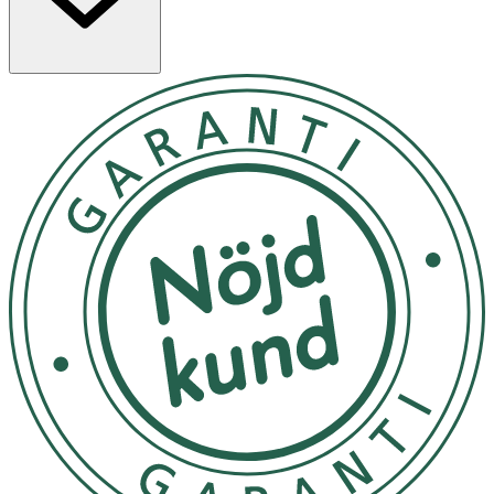
Kroppsolja: Applicera en liten mängd olja i handflatan och
massera in i huden. Oljan absorberas snabbt av huden,
efter applicering kan kläder användas direkt. Badolja:
Applicera 5-10st droppar i ett varmt bad. Massageolja:
Applicera 1-2st droppar i din basolja.
Förvaras torrt
OK för gravida och ammande:
Ja
Ingredienser:
Helianthus Annuus (Sunflower) Seed Oil, Parfum
(Fragrance), Cocos Nucifera (Coconut) Oil, Prunus
Amygdalus Dulcis (Sweet Almond) Oil, Vitis Vinifera
(Grape) Seed Oil, Carthamus Tinctorius (Safflower) Seed
Oil, Tocopherol, Moringa Oleifera (Moringa) Seed Oil,
Sclerocarya Birrea (Marula) Seed Oil, Simmondsia
Chinensis (Jojoba) Seed Oil, Citrus Aurantium Rutaceae
(Petitgrain) Oil, Cananga Odorata Macrophylla (Ylang) Oil,