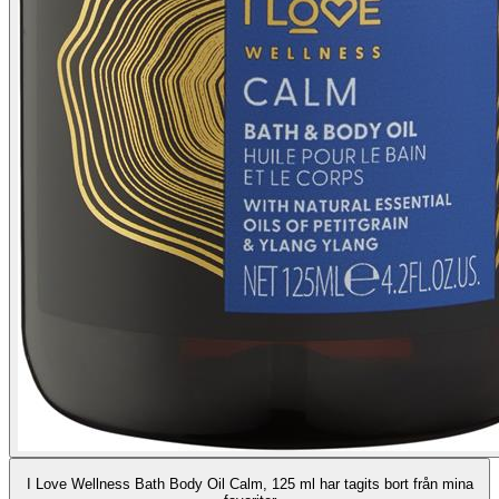
I Love Wellness Bath Body Oil Calm, 125 ml har tagits bort från mina