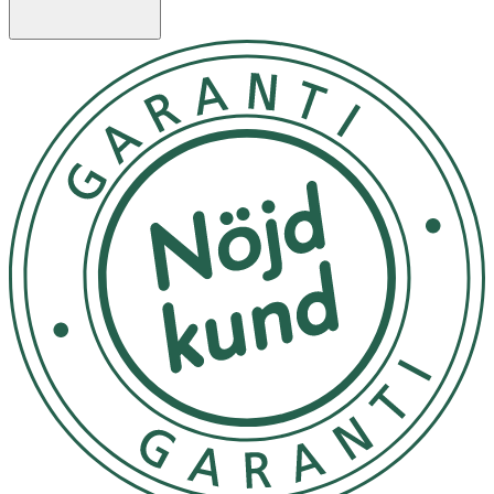
med ögonen, om kontakt uppstår skölj rikligt med
vatten."
Förvaras torrt
OK för gravida och ammande:
Ja
Ingredienser:
Water (Aqua, Eau), Sodium Laureth Sulfate, Acrylates
Copolymer, Glycerin, Fragrance (Parfum),
Cocamidopropyl Betaine, Cocamide Dea, Benzyl Alcohol,
Sodium Chloride, Prunus Amygdalus Dulcis (Sweet
Almond) Shell Powder, Glycol Distearate, Sodium
Hydroxide, Styrene/Acrylates Copolymer, PEG-7 Glyceryl
Cocoate, Steareth-4, Dehydroacetic Acid, Disodium EDTA,
Benzophenone-4, Trideceth-7, Sodium Lauryl Sulfate,
Limonene, Hexyl Cinnamal, Butylphenyl Methylpropional,
Yellow 5 (CI 19140), Red 4 (CI 14700).