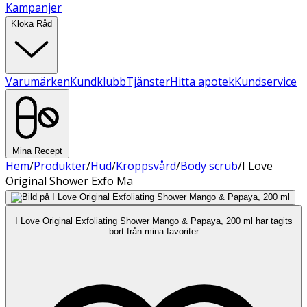
Kampanjer
Kloka Råd
Varumärken
Kundklubb
Tjänster
Hitta apotek
Kundservice
Mina Recept
Hem
/
Produkter
/
Hud
/
Kroppsvård
/
Body scrub
/
I Love
Original Shower Exfo Ma
I Love Original Exfoliating Shower Mango & Papaya, 200 ml har tagits
bort från mina favoriter