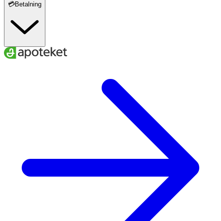
💳Betalning