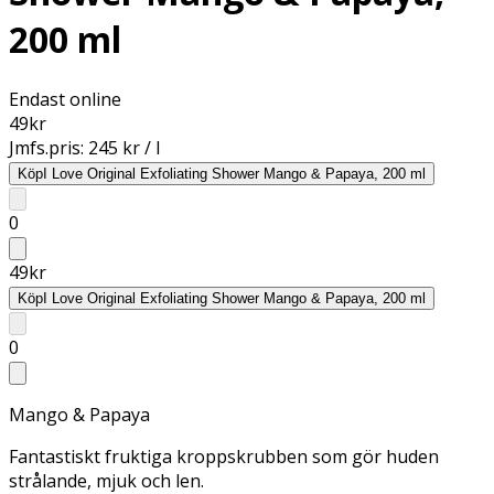
200 ml
Endast online
49
kr
Jmfs.pris:
245 kr / l
Köp
I Love Original Exfoliating Shower Mango & Papaya, 200 ml
0
49
kr
Köp
I Love Original Exfoliating Shower Mango & Papaya, 200 ml
0
Mango & Papaya
Fantastiskt fruktiga kroppskrubben som gör huden
strålande, mjuk och len.