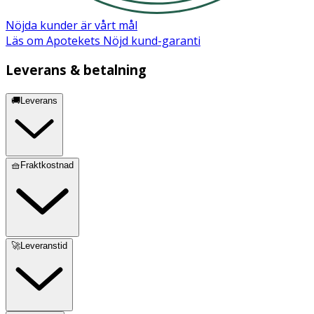
Nöjda kunder är vårt mål
Läs om Apotekets Nöjd kund-garanti
Leverans & betalning
🚚Leverans
🧺Fraktkostnad
🚀Leveranstid